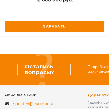
12 800 000 руб.
ЗАКАЗАТЬ
Остались
Подробно ра
вопросы?
индивидуал
Доработк
СВЯЗАТЬСЯ С НАМИ
Гидрофикац
specteh@eurokar.ru
автомобиля