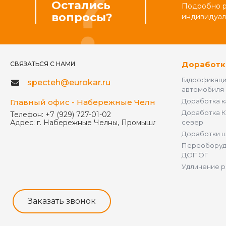
Остались
Подробно ра
вопросы?
индивидуал
Доработк
СВЯЗАТЬСЯ С НАМИ
Гидрофикац
specteh@eurokar.ru
автомобиля
Доработка 
Главный офис - Набережные Челны
Доработка К
Телефон:
+7 (929) 727-01-02
Адрес:
г. Набережные Челны, Промышленная улица, дом 
север
Доработки 
Переоборуд
ДОПОГ
Удлинение 
Заказать звонок