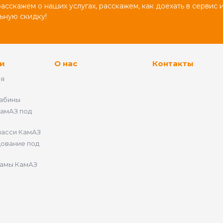
сскажем о наших услугах, расскажем, как доехать в сервис 
ьную скидку!
и
О нас
Контакты
ия
кабины
амАЗ под
68
шасси КамАЗ
ование под
рамы КамАЗ