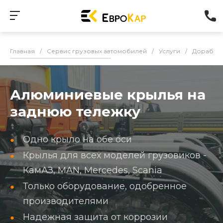
Главная
/
Сервис грузовых автомобилей
/
Услуги
/
Доработк
Алюминиевые крылья на
заднюю тележку
Одно крыло на обе оси
Крылья для всех моделей грузовиков -
КамАЗ, MAN, Mercedes, Scania
Только оборудование, одобренное
производителями
Надежная защита от коррозии