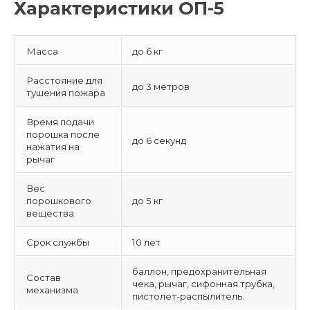
Характеристики ОП-5
Масса
до 6 кг
Расстояние для
до 3 метров
тушения пожара
Время подачи
порошка после
до 6 секунд
нажатия на
рычаг
Вес
порошкового
до 5 кг
вещества
Срок службы
10 лет
баллон, предохранительная
Состав
чека, рычаг, сифонная трубка,
механизма
пистолет-распылитель.