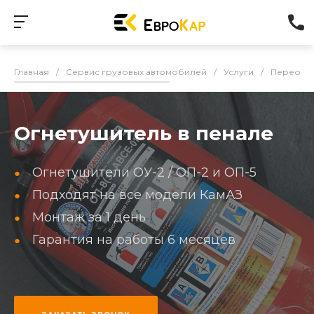
Главная
/
Сервис грузовых автомобилей
/
Услуги
/
Переобо
Огнетушитель в пенале
Огнетушители ОУ-2 / ОП-2 и ОП-5
Подходят на все модели КамАЗ
Монтаж за 1 день
Гарантия на работы 6 месяцев