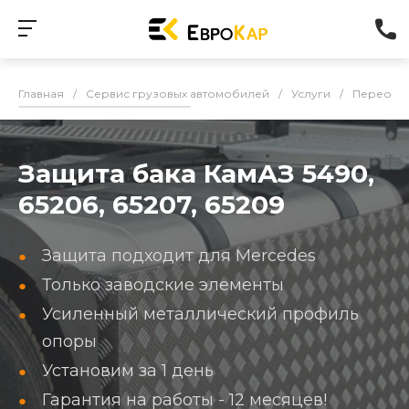
Главная
/
Сервис грузовых автомобилей
/
Услуги
/
Переобо
Защита бака КамАЗ 5490,
65206, 65207, 65209
Защита подходит для Mercedes
Только заводские элементы
Усиленный металлический профиль
опоры
Установим за 1 день
Гарантия на работы - 12 месяцев!