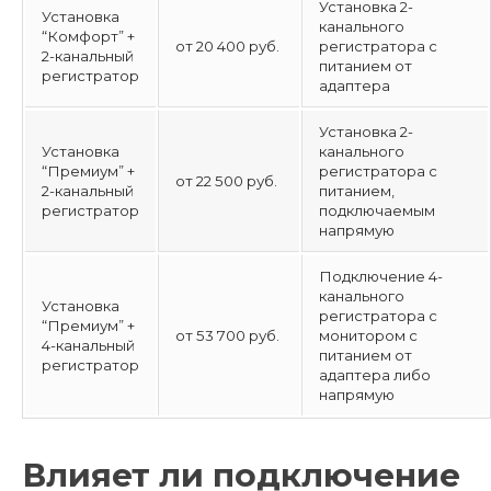
Установка 2-
Установка
канального
“Комфорт” +
от 20 400 руб.
регистратора с
2-канальный
питанием от
регистратор
адаптера
Установка 2-
Установка
канального
“Премиум” +
регистратора с
от 22 500 руб.
2-канальный
питанием,
регистратор
подключаемым
напрямую
Подключение 4-
канального
Установка
регистратора с
“Премиум” +
от 53 700 руб.
монитором с
4-канальный
питанием от
регистратор
адаптера либо
напрямую
Влияет ли подключение