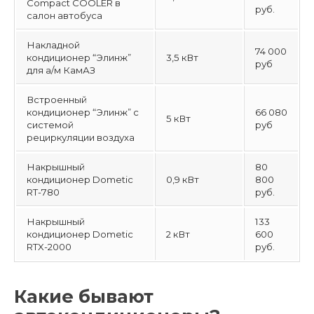
Compact COOLER в
руб.
салон автобуса
Накладной
74 000
кондиционер “Элинж”
3,5 кВт
руб
для а/м КамАЗ
Встроенный
кондиционер “Элинж” с
66 080
5 кВт
системой
руб
рециркуляции воздуха
Накрышный
80
кондиционер Dometic
0,9 кВт
800
RT-780
руб.
Накрышный
133
кондиционер Dometic
2 кВт
600
RTX-2000
руб.
Какие бывают