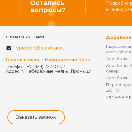
Остались
Подробно ра
вопросы?
индивидуал
Доработк
СВЯЗАТЬСЯ С НАМИ
Гидрофикац
specteh@eurokar.ru
автомобиля
Доработка 
Главный офис - Набережные Челны
Доработка К
Телефон:
+7 (929) 727-01-02
Адрес:
г. Набережные Челны, Промышленная улица, дом 
север
Доработки 
Переоборуд
ДОПОГ
Удлинение 
Заказать звонок