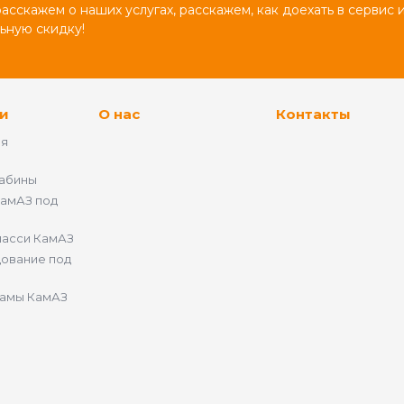
сскажем о наших услугах, расскажем, как доехать в сервис 
ьную скидку!
и
О нас
Контакты
ия
кабины
амАЗ под
68
шасси КамАЗ
ование под
рамы КамАЗ