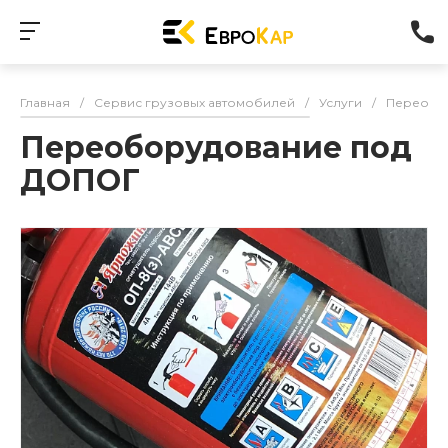
Главная
/
Сервис грузовых автомобилей
/
Услуги
/
Переобо
Переоборудование под
ДОПОГ