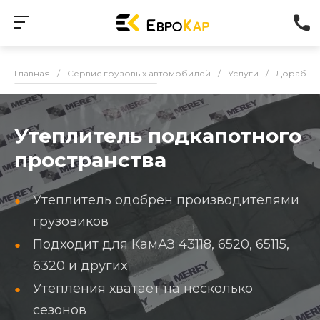
Главная
/
Сервис грузовых автомобилей
/
Услуги
/
Доработк
Утеплитель подкапотного
пространства
Утеплитель одобрен производителями
грузовиков
Подходит для КамАЗ 43118, 6520, 65115,
6320 и других
Утепления хватает на несколько
сезонов