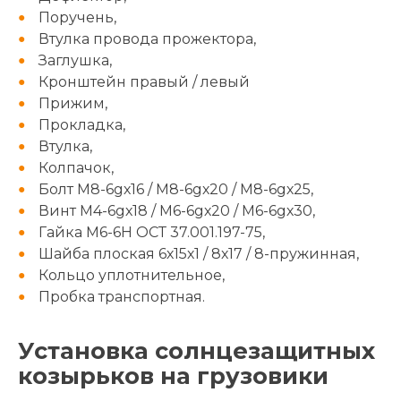
Поручень,
Втулка провода прожектора,
Заглушка,
Кронштейн правый / левый
Прижим,
Прокладка,
Втулка,
Колпачок,
Болт М8-6gх16 / М8-6gх20 / М8-6gх25,
Винт М4-6gх18 / М6-6gх20 / М6-6gх30,
Гайка М6-6Н ОСТ 37.001.197-75,
Шайба плоская 6х15х1 / 8х17 / 8-пружинная,
Кольцо уплотнительное,
Пробка транспортная.
Установка солнцезащитных
козырьков на грузовики