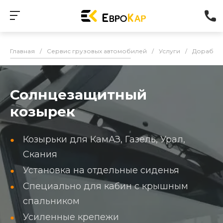
Главная
/
Сервис грузовых автомобилей
/
Услуги
/
Доработк
Солнцезащитный
козырек
Козырьки для КамАЗ, Газель, Урал,
Скания
Установка на отдельные сиденья
Специально для кабин с крышным
спальником
Усиленные крепежи