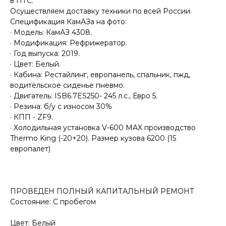
в ПТС.
Осуществляем доставку техники по всей России.
Спецификация КамАЗа на фото:
· Модель: КамАЗ 4308.
· Модификация: Рефрижератор.
· Год выпуска: 2019.
· Цвет: Белый.
· Кабина: Рестайлинг, европанель, спальник, пжд,
водительское сиденье пневмо.
· Двигатель: ISB6.7ES250- 245 л.с., Евро 5.
· Резина: б/у с износом 30%
· КПП - ZF9.
· Холодильная установка V-600 MAX производство
Thermo King (-20+20). Размер кузова 6200 (15
европалет)
ПРОВЕДЕН ПОЛНЫЙ КАПИТАЛЬНЫЙ РЕМОНТ
Состояние: С пробегом
Цвет: Белый